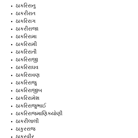
ઠાકરિરાનુ
ઠાકરીરાત
ઠાકરિરાગ
ઠાકરીરાજા
ઠાકરિરામા
ઠાકરિરામી
ઠાકરિરાતી
ઠાકરિરાજી
ઠાકરિરાઘવ
ઠાકરિરાવણ
ઠાકરિરાજુ
ઠાકરિરાજીબ
ઠાકરિરામેશ
ઠાકરિરાજુભાઈ
ઠાકરિરાજમાણિક્યોણી
ઠાકરીલાલી
ઠાકુરરાજ
ઠાકુરવીર