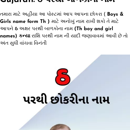
તમારા માટે અહીંયા આ પોસ્ટમાં આપ આપના છોકરા (
Boys &
Girls name form Th )
માટે અનોખું નામ રાખી શકો તે માટે
આપને
ઠ
અક્ષર પરથી બાળકોના નામ
(Th boy and girl
names) કન્યા
રાશિ પરથી નામ ની યાદી જણાવાવમાં આવી છે તો
અંત સુધી વાંચવા વિનંતી