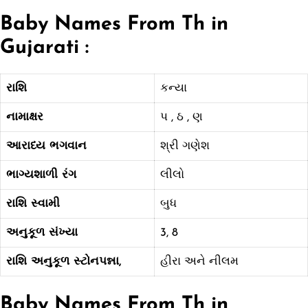
Baby Names From Th in
Gujarati :
રાશિ
કન્યા
નામાક્ષર
પ , ઠ , ણ
આરાધ્ય ભગવાન
શ્રી ગણેશ
ભાગ્યશાળી રંગ
લીલો
રાશિ સ્વામી
બુધ
અનુકૂળ સંખ્યા
3, 8
રાશિ અનુકૂળ સ્ટોન
પન્ના,
હીરા અને નીલમ
Baby Names From Th
in