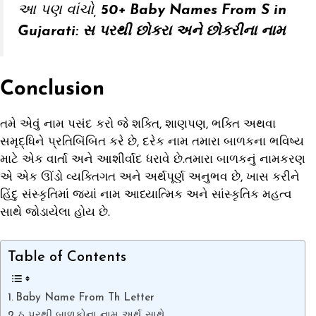
આ પણ વાંચો
,
50+ Baby Names From S in
Gujarati: સ પરથી છોકરા અને છોકરીના નામ
Conclusion
તમે એવું નામ પસંદ કરો જે શક્તિ, શાણપણ, ભક્તિ અથવા
સમૃદ્ધિને પ્રતિબિંબિત કરે છે, દરેક નામ તમારા બાળકના ભવિષ્ય
માટે એક વાર્તા અને આશીર્વાદ ધરાવે છે.તમારા બાળકનું નામકરણ
એ એક ઊંડો વ્યક્તિગત અને અર્થપૂર્ણ અનુભવ છે, ખાસ કરીને
હિંદુ સંસ્કૃતિમાં જ્યાં નામ આધ્યાત્મિક અને સાંસ્કૃતિક મહત્વ
સાથે જોડાયેલા હોય છે.
Table of Contents
Baby Name From Th Letter
ઠ પરથી બાળકોના નામ અર્થ સાથે