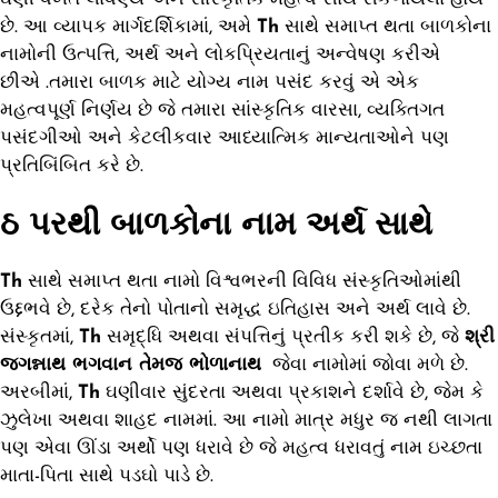
છે. આ વ્યાપક માર્ગદર્શિકામાં, અમે
Th
સાથે સમાપ્ત થતા બાળકોના
નામોની ઉત્પત્તિ, અર્થ અને લોકપ્રિયતાનું અન્વેષણ કરીએ
છીએ .તમારા બાળક માટે યોગ્ય નામ પસંદ કરવું એ એક
મહત્વપૂર્ણ નિર્ણય છે જે તમારા સાંસ્કૃતિક વારસા, વ્યક્તિગત
પસંદગીઓ અને કેટલીકવાર આધ્યાત્મિક માન્યતાઓને પણ
પ્રતિબિંબિત કરે છે.
ઠ પરથી બાળકોના નામ અર્થ સાથે
Th
સાથે સમાપ્ત થતા નામો વિશ્વભરની વિવિધ સંસ્કૃતિઓમાંથી
ઉદ્દભવે છે, દરેક તેનો પોતાનો સમૃદ્ધ ઇતિહાસ અને અર્થ લાવે છે.
સંસ્કૃતમાં,
Th
સમૃદ્ધિ અથવા સંપત્તિનું પ્રતીક કરી શકે છે, જે
શ્રી
જગન્નાથ ભગવાન તેમજ ભોળાનાથ
જેવા નામોમાં જોવા મળે છે.
અરબીમાં,
Th
ઘણીવાર સુંદરતા અથવા પ્રકાશને દર્શાવે છે, જેમ કે
ઝુલેખા અથવા શાહદ નામમાં. આ નામો માત્ર મધુર જ નથી લાગતા
પણ એવા ઊંડા અર્થો પણ ધરાવે છે જે મહત્વ ધરાવતું નામ ઇચ્છતા
માતા-પિતા સાથે પડઘો પાડે છે.