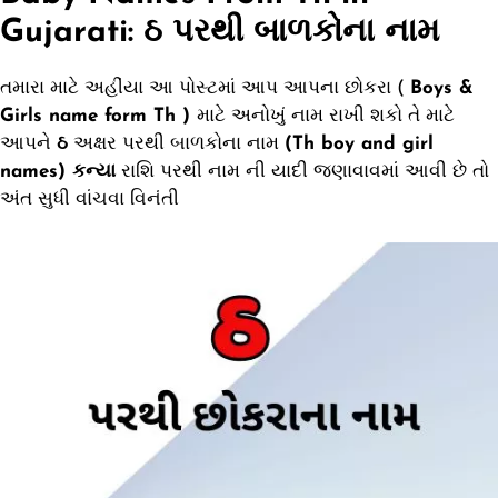
Gujarati: ઠ પરથી બાળકોના નામ
તમારા માટે અહીંયા આ પોસ્ટમાં આપ આપના છોકરા (
Boys &
Girls name form Th )
માટે અનોખું નામ રાખી શકો તે માટે
આપને
ઠ
અક્ષર પરથી બાળકોના નામ
(Th
boy and girl
names) કન્યા
રાશિ પરથી નામ ની યાદી જણાવાવમાં આવી છે તો
અંત સુધી વાંચવા વિનંતી