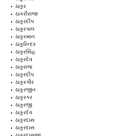
ઠાકુર
ઠાકરીરાજા
ઠાકુરદીપ
ઠાકુરપાલ
ઠાકુરમાન
ઠાકુરિન્દર
ઠાકુરસિંહ
ઠાકુરદેવ
ઠાકુરાજ
ઠાકુરદીપ
ઠાકુરગીર
ઠાકુરજીત
ઠાકુરકર
ઠાકુરજી
ઠાકુરદેવ
ઠાકુરદાસ
ઠાકુરદાસ
ઠાકુરદાસજી