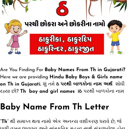
Are You Finding For
Baby Names From Th in Gujarati?
Here we are providing
Hindu
Baby Boys & Girls name
on Th in Gujarati.
શું તમે
ઠ
પરથી બાળકોના નામ અર્થ
શોધી
રહ્યા છો?
Th
boy and girl names ।ઠ
પરથી બાળકોના નામ
Baby Name From Th Letter
“
Th
” થી સમાપ્ત થતા નામો એક અનન્ય વશીકરણ ધરાવે છે, જે
ઘણી વખત લાવણ્ય અને સાંસ્કૃતિક મહત્વ સાથે સંકળાયેલા હોય