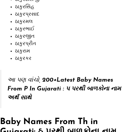
ઠાકુરસિંહ
ઠાકુરપ્રસાદ
ઠાકુરમલ
ઠાકુરભાઈ
ઠાકુરજીત
ઠાકુરપ્રીત
ઠાકુરામ
ઠાકુરકર
આ પણ વાંચો,
200+Latest Baby Names
From P In Gujarati : પ પરથી બાળકોના નામ
અર્થ સાથે
Baby Names From Th
in
Gujarati: ઠ પરથી બાળકોના નામ