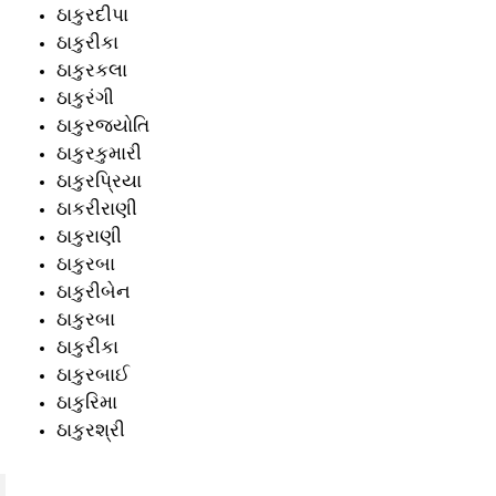
ઠાકુરદીપા
ઠાકુરીકા
ઠાકુરકલા
ઠાકુરંગી
ઠાકુરજ્યોતિ
ઠાકુરકુમારી
ઠાકુરપ્રિયા
ઠાકરીરાણી
ઠાકુરાણી
ઠાકુરબા
ઠાકુરીબેન
ઠાકુરબા
ઠાકુરીકા
ઠાકુરબાઈ
ઠાકુરિમા
ઠાકુરશ્રી