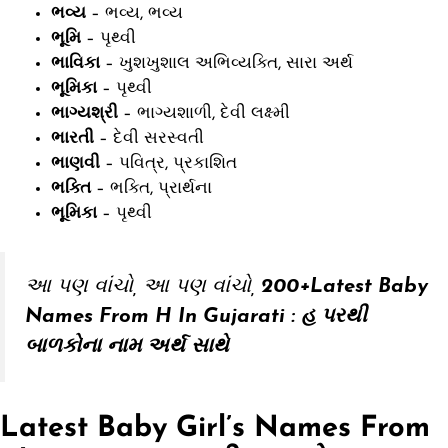
ભવ્ય
– ભવ્ય, ભવ્ય
ભૂમિ
– પૃથ્વી
ભાવિકા
– ખુશખુશાલ અભિવ્યક્તિ, સારા અર્થ
ભૂમિકા
– પૃથ્વી
ભાગ્યશ્રી
– ભાગ્યશાળી, દેવી લક્ષ્મી
ભારતી
– દેવી સરસ્વતી
ભાણવી
– પવિત્ર, પ્રકાશિત
ભક્તિ
– ભક્તિ, પ્રાર્થના
ભૂમિકા
– પૃથ્વી
આ પણ વાંચો,
આ પણ વાંચો,
200+Latest Baby
Names From H In Gujarati : હ પરથી
બાળકોના નામ અર્થ સાથે
Latest Baby Girl’s Names From