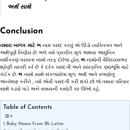
અર્થ સાથે
Conclusion
તમારા બાળક માટે ભ
નામ પસંદ કરવું એ ઊંડો વ્યક્તિગત અને
અર્થપૂર્ણ નિર્ણય છે. ભલે તમે પ્રાચીન મૂળ અથવા આધુનિક
વશીકરણ ધરાવતા નામો તરફ દોરેલા હોવ,
ભ
નામોની વૈવિધ્યસભર
શ્રેણી ખાતરી કરે છે કે દરેક પસંદગી અને સાંસ્કૃતિક પૃષ્ઠભૂમિ માટે
કંઈક છે.
ભ
નામો સાથે સંકળાયેલા મૂળ, અર્થ અને વલણોનું
અન્વેષણ કરીને , તમે એવી પસંદગી કરી શકો છો જે તમારા પરિવાર
સાથે પડઘો પાડે અને સમયની કસોટી પર ઊભો રહે.
Table of Contents
Baby Name From Bh Letter