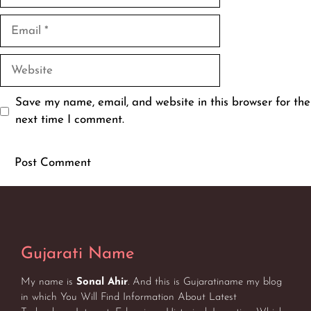
Email
Website
Save my name, email, and website in this browser for the
next time I comment.
Gujarati Name
My name is
Sonal Ahir
. And this is Gujaratiname my blog
in which You Will Find Information About Latest