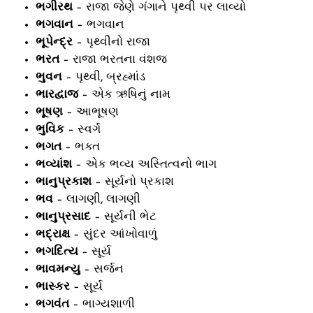
ભગીરથ
– રાજા જેણે ગંગાને પૃથ્વી પર લાવ્યો
ભગવાન
– ભગવાન
ભૂપેન્દ્ર
– પૃથ્વીનો રાજા
ભરત
– રાજા ભરતના વંશજ
ભુવન
– પૃથ્વી, બ્રહ્માંડ
ભારદ્વાજ
– એક ઋષિનું નામ
ભૂષણ
– આભૂષણ
ભુવિક
– સ્વર્ગ
ભગત
– ભક્ત
ભવ્યાંશ
– એક ભવ્ય અસ્તિત્વનો ભાગ
ભાનુપ્રકાશ
– સૂર્યનો પ્રકાશ
ભવ
– લાગણી, લાગણી
ભાનુપ્રસાદ
– સૂર્યની ભેટ
ભદ્રાક્ષ
– સુંદર આંખોવાળું
ભગદિત્ય
– સૂર્ય
ભાવમન્યુ
– સર્જન
ભાસ્કર
– સૂર્ય
ભગવંત
– ભાગ્યશાળી