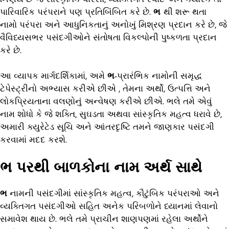
પારિવારિક પરંપરાને પણ પ્રતિબિંબિત કરે છે.
ભ
થી શરૂ થતા
નામો પરંપરા અને આધુનિકતાનું અનોખું મિશ્રણ પ્રદાન કરે છે, જે
વૈવિધ્યસભર પસંદગીઓને સંતોષતા વિકલ્પોની પુષ્કળતા પ્રદાન
કરે છે.
આ વ્યાપક માર્ગદર્શિકામાં, અમે
ભ
-પ્રારંભિક નામોની સમૃદ્ધ
ટેપેસ્ટ્રીનો અભ્યાસ કરીએ છીએ , તેમના અર્થો, ઉત્પત્તિ અને
લોકપ્રિયતાના વલણોનું અન્વેષણ કરીએ છીએ. ભલે તમે એવું
નામ શોધો કે જે શક્તિ, સુઘડતા અથવા સાંસ્કૃતિક મહત્વ ધરાવે છે,
અમારી ક્યુરેટેડ સૂચિ અને આંતરદૃષ્ટિ તમને જાણકાર પસંદગી
કરવામાં મદદ કરશે.
ભ પરથી બાળકોના નામ અર્થ સાથે
ભ
નામની પસંદગીમાં સાંસ્કૃતિક મહત્વ, કૌટુંબિક પરંપરાઓ અને
વ્યક્તિગત પસંદગીઓ સહિત અનેક પરિબળોને ધ્યાનમાં લેવાનો
સમાવેશ થાય છે. ભલે તમે પ્રાચીન શાણપણમાં રહેલા અર્થોને