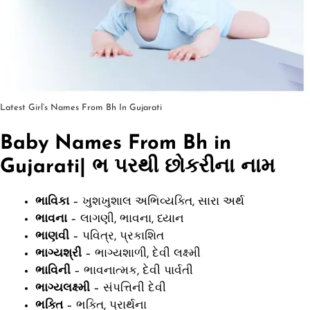
Latest Girl’s Names From Bh In Gujarati
Baby Names From Bh in
Gujarati| ભ પરથી છોકરીના નામ
ભાવિકા
– ખુશખુશાલ અભિવ્યક્તિ, સારા અર્થ
ભાવના
– લાગણી, ભાવના, ધ્યાન
ભાણવી
– પવિત્ર, પ્રકાશિત
ભાગ્યશ્રી
– ભાગ્યશાળી, દેવી લક્ષ્મી
ભાવિની
– ભાવનાત્મક, દેવી પાર્વતી
ભાગ્યલક્ષ્મી
– સંપત્તિની દેવી
ભક્તિ
– ભક્તિ, પ્રાર્થના