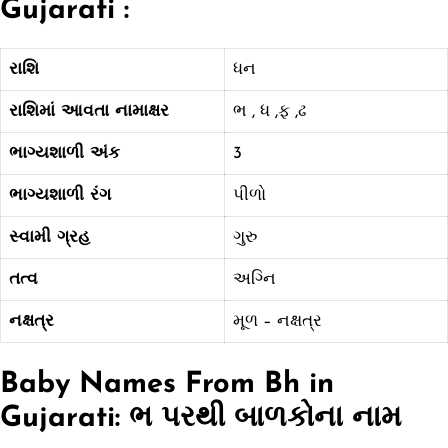
Gujarati :
રાશિ
ધન
રાશિમાં આવતા નામાક્ષર
ભ , ધ ,ફ ,ઢ
ભાગ્યશાળી અંક
3
ભાગ્યશાળી રંગ
પીળો
સ્વામી ગ્રહ
ગુરુ
તત્વ
અગ્નિ
નક્ષત્ર
મૂળ – નક્ષત્ર
Baby Names From Bh
in
Gujarati: ભ પરથી બાળકોના નામ