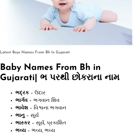
Latest Boys Names From Bh In Gujarati
Baby Names From Bh in
Gujarati| ભ પરથી છોકરાના નામ
ભદ્રક
– ઉદાર
ભાર્ગવ
– ભગવાન શિવ
ભાવેશ
– વિશ્વના ભગવાન
ભાનુ
– સૂર્ય
ભાસ્કર
– સૂર્ય, પ્રકાશિત
ભવ્ય
– ભવ્ય, ભવ્ય