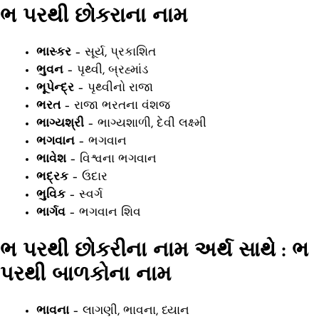
ભ
પરથી છોકરાના નામ
ભાસ્કર
– સૂર્ય, પ્રકાશિત
ભુવન
– પૃથ્વી, બ્રહ્માંડ
ભૂપેન્દ્ર
– પૃથ્વીનો રાજા
ભરત
– રાજા ભરતના વંશજ
ભાગ્યશ્રી
– ભાગ્યશાળી, દેવી લક્ષ્મી
ભગવાન
– ભગવાન
ભાવેશ
– વિશ્વના ભગવાન
ભદ્રક
– ઉદાર
ભુવિક
– સ્વર્ગ
ભાર્ગવ
– ભગવાન શિવ
ભ
પરથી છોકરીના નામ અર્થ સાથે : ભ
પરથી બાળકોના નામ
ભાવના
– લાગણી, ભાવના, ધ્યાન