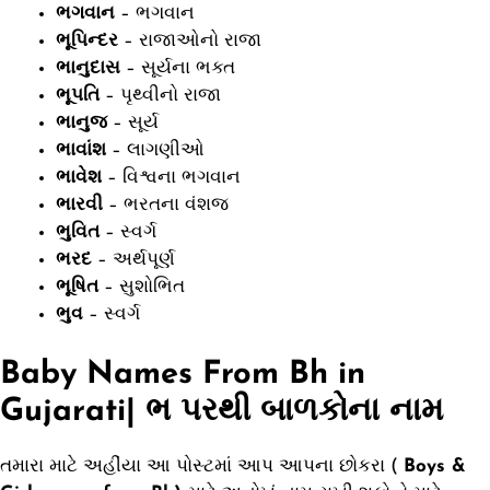
ભગવાન
– ભગવાન
ભૂપિન્દર
– રાજાઓનો રાજા
ભાનુદાસ
– સૂર્યના ભક્ત
ભૂપતિ
– પૃથ્વીનો રાજા
ભાનુજ
– સૂર્ય
ભાવાંશ
– લાગણીઓ
ભાવેશ
– વિશ્વના ભગવાન
ભારવી
– ભરતના વંશજ
ભુવિત
– સ્વર્ગ
ભરદ
– અર્થપૂર્ણ
ભૂષિત
– સુશોભિત
ભુવ
– સ્વર્ગ
Baby Names From Bh in
Gujarati| ભ પરથી બાળકોના નામ
તમારા માટે અહીંયા આ પોસ્ટમાં આપ આપના છોકરા (
Boys &