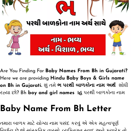
Are You Finding For
Baby Names From Bh in Gujarati?
Here we are providing
Hindu
Baby Boys & Girls name
on Bh in Gujarati.
શું તમે
ભ
પરથી બાળકોના નામ અર્થ
શોધી
રહ્યા છો? Bh
boy and girl names ।હ
પરથી બાળકોના નામ
Baby Name From Bh Letter
તમારા બાળક માટે યોગ્ય નામ પસંદ કરવું એ એક મહત્વપૂર્ણ
નિર્ણય છે જે સાંસ્કૃતિક વારસો, વ્યક્તિગત સ્વાદ અને ક્યારેક તો