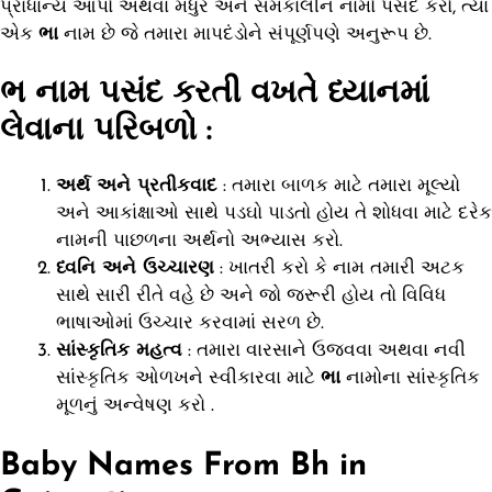
પ્રાધાન્ય આપો અથવા મધુર અને સમકાલીન નામો પસંદ કરો, ત્યાં
એક
ભા
નામ છે જે તમારા માપદંડોને સંપૂર્ણપણે અનુરૂપ છે.
ભ
નામ પસંદ કરતી વખતે ધ્યાનમાં
લેવાના પરિબળો :
અર્થ અને પ્રતીકવાદ
: તમારા બાળક માટે તમારા મૂલ્યો
અને આકાંક્ષાઓ સાથે પડઘો પાડતો હોય તે શોધવા માટે દરેક
નામની પાછળના અર્થનો અભ્યાસ કરો.
ધ્વનિ અને ઉચ્ચારણ
: ખાતરી કરો કે નામ તમારી અટક
સાથે સારી રીતે વહે છે અને જો જરૂરી હોય તો વિવિધ
ભાષાઓમાં ઉચ્ચાર કરવામાં સરળ છે.
સાંસ્કૃતિક મહત્વ
: તમારા વારસાને ઉજવવા અથવા નવી
સાંસ્કૃતિક ઓળખને સ્વીકારવા માટે
ભા
નામોના સાંસ્કૃતિક
મૂળનું અન્વેષણ કરો .
Baby Names From Bh in