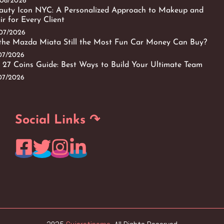
/08/2026
auty Icon NYC: A Personalized Approach to Makeup and
ir for Every Client
/07/2026
 the Mazda Miata Still the Most Fun Car Money Can Buy?
/07/2026
 27 Coins Guide: Best Ways to Build Your Ultimate Team
/07/2026
Social Links ↷