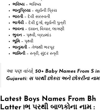
ભવિષ્ય
– ભવિષ્ય
ભાનુપ્રિયા
– સૂર્યની પ્રિય
ભારતી
– દેવી સરસ્વતી
ભાર્ગવી
– દેવી દુર્ગા, સૂર્યની પુત્રી
ભાવના
– ધ્યાન, વિચાર, લાગણી
ભુવન
– પૃથ્વી, બ્રહ્માંડ
ભૂમિ
– પૃથ્વી
ભાનુમતી
– તેજથી ભરપૂર
ભામિની
– સ્ત્રી, સુંદર સ્ત્રી
આ પણ વાંચો
,
50+ Baby Names From S in
Gujarati: સ પરથી છોકરા અને છોકરીના નામ
Latest Boys Names From Bh
Latter।ભ પરથી બાળકોના નામ :