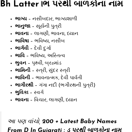
Bh Latter।ભ પરથી બાળકોના નામ
ભાગ્ય
– નસીબદાર, ભાગ્યશાળી
ભાનુજા
– સૂર્યની પુત્રી
ભાવના
– લાગણી, ભાવના, ધ્યાન
ભાવિષા
– ભવિષ્ય, નસીબ
ભાર્ગવી
– દેવી દુર્ગા
ભાવિ
– ભવિષ્ય, અસ્તિત્વ
ભુવન
– પૃથ્વી, બ્રહ્માંડ
ભામિની
– સ્ત્રી, સુંદર સ્ત્રી
ભાવિની
– ભાવનાત્મક, દેવી પાર્વતી
ભાગીરથી
– ગંગા નદી (ભગીરથની પુત્રી)
ભુવિકા
– સ્વર્ગ
ભાવના
– વિચાર, લાગણી, ધ્યાન
આ પણ વાંચો,
200 + Latest Baby Names
From D In Gujarati : ડ પરથી બાળકોના નામ