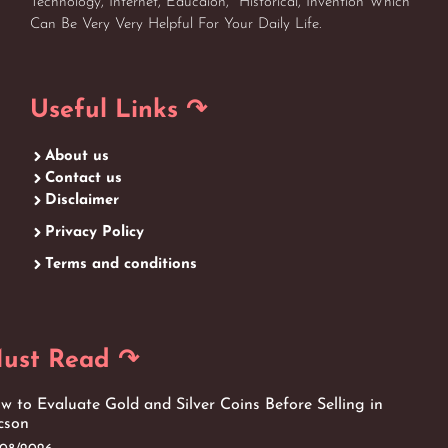
Technology, Internet, Educaion, Historical, Invention Which
Can Be Very Very Helpful For Your Daily Life.
Useful Links ↷
About us
Contact us
Disclaimer
Privacy Policy
Terms and conditions
ust Read ↷
w to Evaluate Gold and Silver Coins Before Selling in
cson